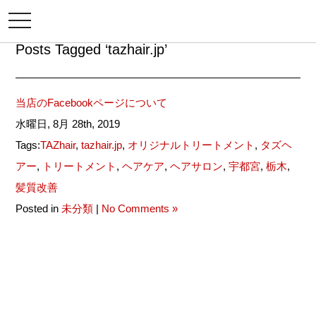
メ
ニ
ュ
Posts Tagged ‘tazhair.jp’
ー
当店のFacebookページについて
水曜日, 8月 28th, 2019
Tags:
TAZhair
,
tazhair.jp
,
オリジナルトリートメント
,
タズヘ
アー
,
トリートメント
,
ヘアケア
,
ヘアサロン
,
宇都宮
,
栃木
,
髪質改善
Posted in
未分類
|
No Comments »