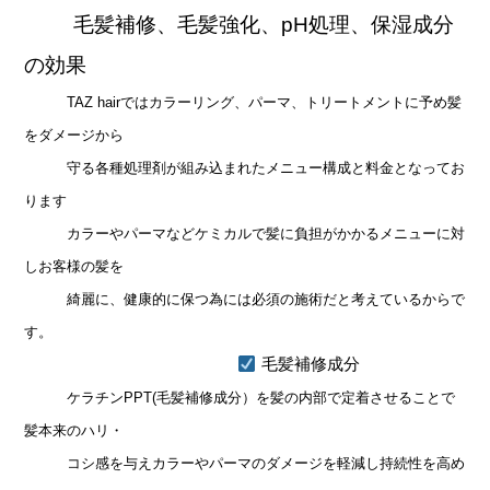
毛髪補修、毛髪強化、pH処理、保湿成分
の効果
TAZ hairではカラーリング、パーマ、トリートメントに予め髪
をダメージから
守る
各種処理剤が
組み込まれたメニュー構成と料金となってお
ります
カラーやパーマなどケミカルで髪に負担がかかるメニューに対
し
お客様の髪を
綺麗に、健康的に保つ為には必須の施術だと考えて
いるからで
す。
毛髪補修成分
ケラチンPPT(毛髪補修成分）を髪の内部で定着させることで
髪本来のハリ・
コシ感
を
与え
カラーやパーマのダメージを軽減し持続性を高め