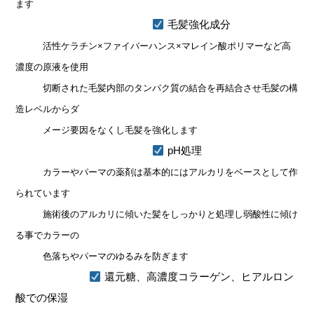
ます
毛髪強化成分
活性ケラチン×ファイバーハンス×マレイン酸ポリマーなど高
濃度の原液を使用
切断された毛髪内部のタンパク質の結合を再結合させ
毛髪の構
造レベルからダ
メ
ージ要因をなくし毛髪を強化します
pH処理
カラーやパーマの薬剤は基本的にはアルカリをベースとして作
られています
施術後のアルカリに傾いた髪をしっかりと処理し弱酸性に傾け
る事で
カラーの
色落
ちやパーマのゆるみを防ぎます
還元糖、高濃度コラーゲン、ヒアルロン
酸での保湿