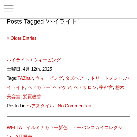
メ
ニ
ュ
Posts Tagged ‘ハイライト’
ー
« Older Entries
ハイライト / ウィービング
土曜日, 4月 12th, 2025
Tags:
TAZhair
,
ウィービング
,
タズヘアー
,
トリートメント
,
ハ
イライト
,
ヘアカラー
,
ヘアケア
,
ヘアサロン
,
宇都宮
,
栃木
,
美容室
,
髪質改善
Posted in
ヘアスタイル
|
No Comments »
WELLA イルミナカラー新色 アーバンスカイコレクショ
ン 3月発売