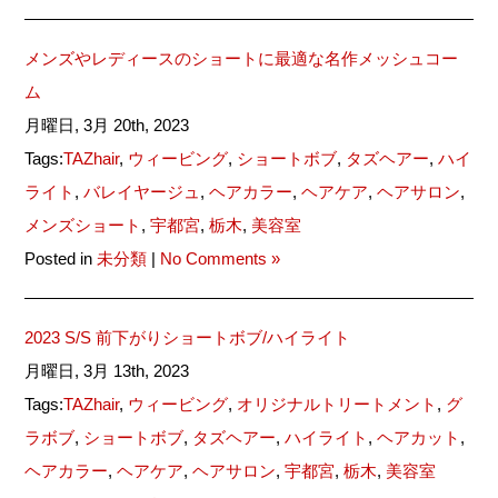
メンズやレディースのショートに最適な名作メッシュコー
ム
月曜日, 3月 20th, 2023
Tags:
TAZhair
,
ウィービング
,
ショートボブ
,
タズヘアー
,
ハイ
ライト
,
バレイヤージュ
,
ヘアカラー
,
ヘアケア
,
ヘアサロン
,
メンズショート
,
宇都宮
,
栃木
,
美容室
Posted in
未分類
|
No Comments »
2023 S/S 前下がりショートボブ/ハイライト
月曜日, 3月 13th, 2023
Tags:
TAZhair
,
ウィービング
,
オリジナルトリートメント
,
グ
ラボブ
,
ショートボブ
,
タズヘアー
,
ハイライト
,
ヘアカット
,
ヘアカラー
,
ヘアケア
,
ヘアサロン
,
宇都宮
,
栃木
,
美容室