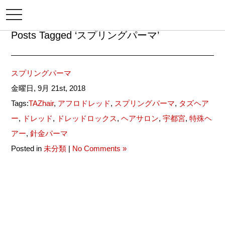
メ
ニ
ュ
Posts Tagged ‘スプリングパーマ’
ー
スプリングパーマ
金曜日, 9月 21st, 2018
Tags:
TAZhair
,
アフロドレッド
,
スプリングパーマ
,
タズヘア
ー
,
ドレッド
,
ドレッドロックス
,
ヘアサロン
,
宇都宮
,
特殊ヘ
アー
,
針金パーマ
Posted in
未分類
|
No Comments »