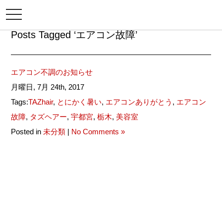
メ
ニ
ュ
Posts Tagged ‘エアコン故障’
ー
エアコン不調のお知らせ
月曜日, 7月 24th, 2017
Tags:
TAZhair
,
とにかく暑い
,
エアコンありがとう
,
エアコン
故障
,
タズヘアー
,
宇都宮
,
栃木
,
美容室
Posted in
未分類
|
No Comments »