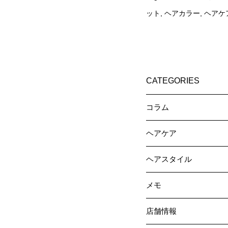
ット
,
ヘアカラー
,
ヘアケ
CATEGORIES
コラム
ヘアケア
ヘアスタイル
メモ
店舗情報