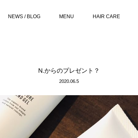
NEWS / BLOG
MENU
HAIR CARE
N.からのプレゼント？
2020.06.5