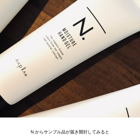
N.からサンプル品が届き開封してみると