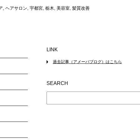
ア
,
ヘアサロン
,
宇都宮
,
栃木
,
美容室
,
髪質改善
LINK
過去記事（アメーバブログ）はこちら
SEARCH