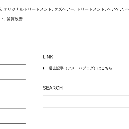
策
,
オリジナルトリートメント
,
タズヘアー
,
トリートメント
,
ヘアケア
,
ント
,
髪質改善
LINK
過去記事（アメーバブログ）はこちら
SEARCH