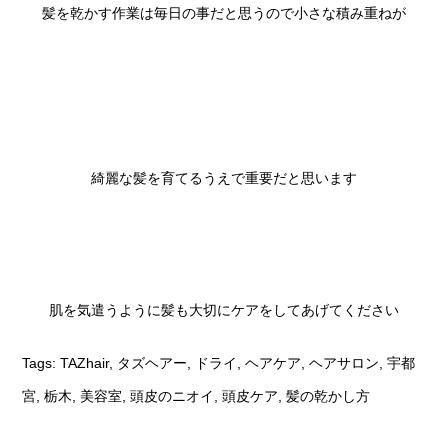
髪を乾かす作業は毎日の事だと思うので小さな積み重ねが

綺麗な髪を育てるうえで重要だと思います

肌を気遣うように髪も大切にケアをしてあげてください
Tags:
TAZhair
,
タズヘアー
,
ドライ
,
ヘアケア
,
ヘアサロン
,
宇都
宮
,
栃木
,
美容室
,
頭皮のニオイ
,
頭皮ケア
,
髪の乾かし方