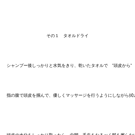
その１　タオルドライ

シャンプー後しっかりと水気をきり、乾いたタオルで　”頭皮から”　
指の腹で頭皮を掴んで、優しくマッサージを行うようにしながら拭い
頭皮の水分をしっかり取ったら、中間～毛先をなるべく髪を擦らない