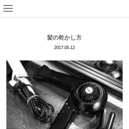
メ
ニ
ュ
ー
髪の乾かし方
2017.05.12